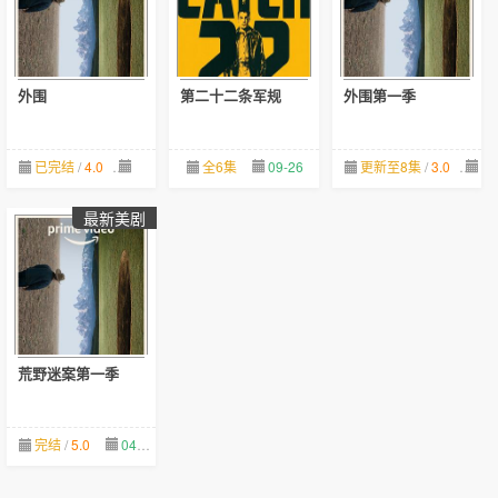
外围
第二十二条军规
外围第一季
已完结
/
4.0
02-05
全6集
09-26
更新至8集
/
3.0
09
最新美剧
荒野迷案第一季
完结
/
5.0
04-30