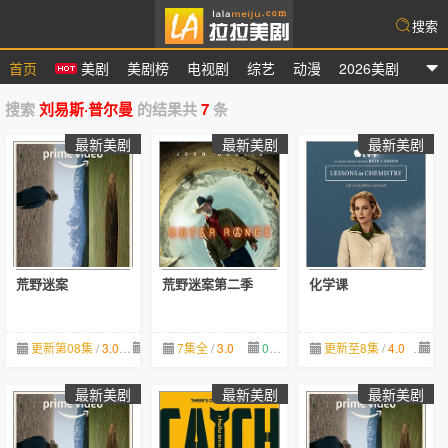
搜索
首页
美剧
美剧榜
电视剧
综艺
动漫
2026美剧
拉拉美剧
搜索
刘易斯·普尔曼
的结果共
7
条
最新美剧
最新美剧
最新美剧
荒野迷案
荒野迷案第二季
化学课
更新第08集
/
3.0
09-13
7集全
/
3.0
05-30
更新至8集
/
4.0
11
最新美剧
最新美剧
最新美剧