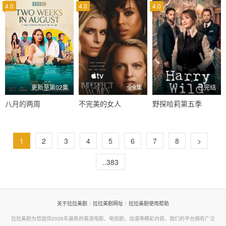
4.0
4.0
4.0
更新至第02集
全8集
已完结
八月的两周
不完美的女人
野探哈莉第五季
1
2
3
4
5
6
7
8
>
..383
关于拉拉美剧
拉拉美剧网址
拉拉美剧使用帮助
拉拉美剧为您提供2026年最新的高清电影、电视剧、动漫等精彩内容。我们的平台拥有广泛