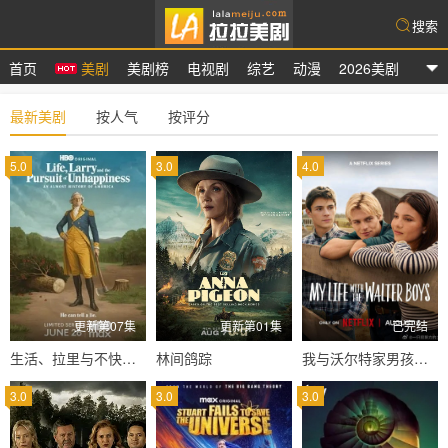
搜索
首页
美剧
美剧榜
电视剧
综艺
动漫
2026美剧
拉拉美剧
最新美剧
按人气
按评分
5.0
3.0
4.0
更新第07集
更新第01集
已完结
生活、拉里与不快乐的追求：一部美国史
林间鸽踪
我与沃尔特家男孩的生活第三季
3.0
3.0
3.0