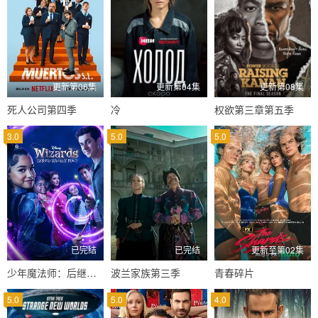
更新第06集
更新第04集
更新第08集
死人公司第四季
冷
权欲第三章第五季
3.0
5.0
5.0
已完结
已完结
更新至第02集
少年魔法师：后继者第三季
波兰家族第三季
青春碎片
5.0
5.0
4.0