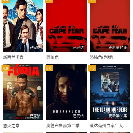
已完结
已完结
更新第10集
新西兰间谍
恐怖角
恐怖角(剧版)
4.0
5.0
4.0
已完结
已完结
更新第03集
怒火之拳
奥德布鲁赫第二季
爱达荷州血案：大学梦魇