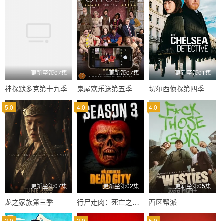
更新至第07集
更新第07集
更新至第01集
神探默多克第十九季
鬼屋欢乐送第五季
切尔西侦探第四季
5.0
4.0
4.0
更新至第07集
更新至第02集
更新至第05集
龙之家族第三季
行尸走肉：死亡之城第三季
西区帮派
3.0
3.0
5.0