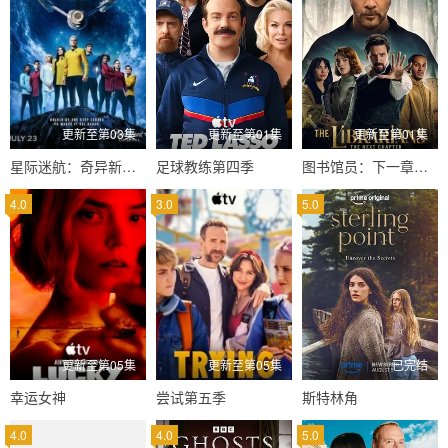
更新至第03集
更新至第01集
更新至第01集
星际迷航：奇异新世界第四季
足球教练第四季
图书馆员：下一章第二季
4.0
3.0
5.0
更新至第05集
更新至第05集
已完结
幸运女神
尝试第五季
斯特林角
4.0
4.0
5.0