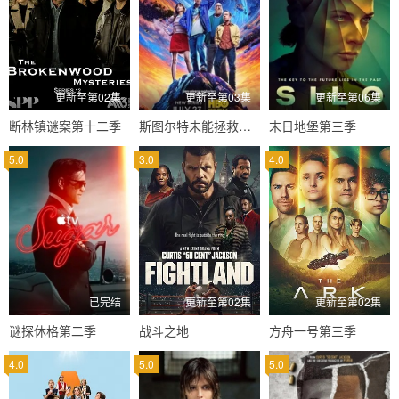
更新至第02集
更新至第03集
更新至第06集
断林镇谜案第十二季
斯图尔特未能拯救宇宙
末日地堡第三季
5.0
3.0
4.0
已完结
更新至第02集
更新至第02集
谜探休格第二季
战斗之地
方舟一号第三季
4.0
5.0
5.0