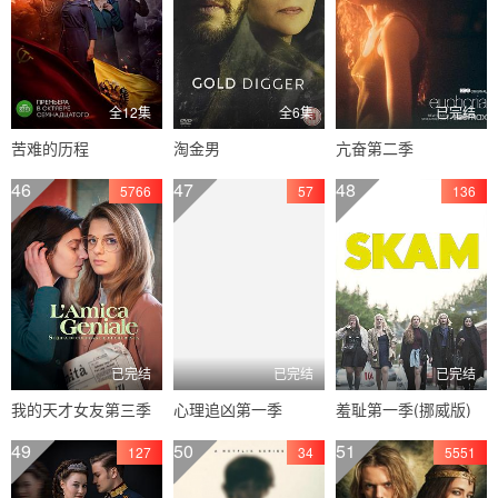
全12集
全6集
已完结
苦难的历程
淘金男
亢奋第二季
46
47
48
5766
57
136
已完结
已完结
已完结
我的天才女友第三季
心理追凶第一季
羞耻第一季(挪威版)
49
50
51
127
34
5551