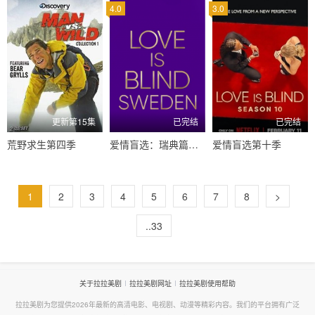
4.0
3.0
更新第15集
已完结
已完结
荒野求生第四季
爱情盲选：瑞典篇第3季
爱情盲选第十季
1
2
3
4
5
6
7
8
>
..33
关于拉拉美剧
拉拉美剧网址
拉拉美剧使用帮助
拉拉美剧为您提供2026年最新的高清电影、电视剧、动漫等精彩内容。我们的平台拥有广泛