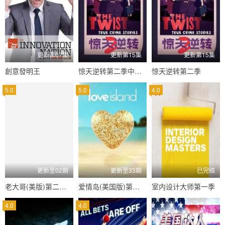
更新第07集
更新第15集
更新第15集
創意發明王
惊天逆转第二季中配版
惊天逆转第二季
5.0
5.0
4.0
更新至02期
更新至33期
已完结
老大哥(美版)第二十八季
爱情岛(美国版)第八季
室内设计大师第一季
4.0
4.0