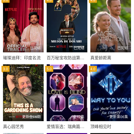
已完结
已完结
已完结
璀璨迪拜：印度名流
百万秘宝攻防战第二季
真爱龄距离
3.0
5.0
4.0
更新至06期
全12集
更新第06集
真心园艺秀
爱情盲选：瑞典篇第三季
顶峰相见时