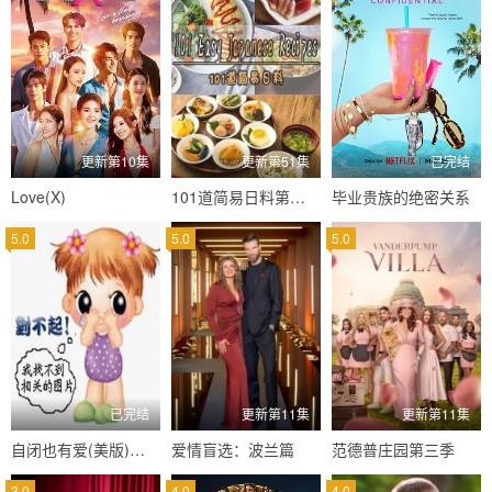
更新第10集
更新第51集
已完结
Love(X)
101道简易日料第一季
毕业贵族的绝密关系
5.0
5.0
5.0
已完结
更新第11集
更新第11集
自闭也有爱(美版)第三季
爱情盲选：波兰篇
范德普庄园第三季
3.0
4.0
4.0