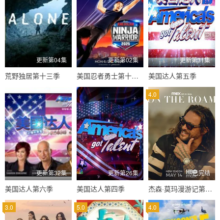
更新第04集
更新第02集
更新第31集
荒野独居第十三季
美国忍者勇士第十八季
美国达人第五季
4.0
更新第32集
更新第26集
已完结
美国达人第六季
美国达人第四季
杰森·莫玛漫游记第二季
3.0
5.0
4.0