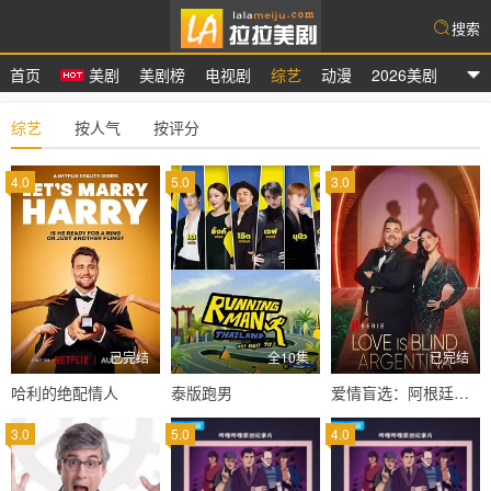
搜索
首页
美剧
美剧榜
电视剧
综艺
动漫
2026美剧
拉拉美剧
综艺
按人气
按评分
4.0
5.0
3.0
已完结
全10集
已完结
哈利的绝配情人
泰版跑男
爱情盲选：阿根廷篇第二季
3.0
5.0
4.0