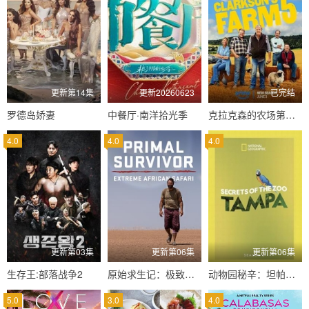
更新第14集
更新20260623
已完结
罗德岛娇妻
中餐厅·南洋拾光季
克拉克森的农场第五季
4.0
4.0
4.0
更新第03集
更新第06集
更新第06集
生存王:部落战争2
原始求生记：极致非洲野生动物园
动物园秘辛：坦帕第二季
5.0
3.0
4.0