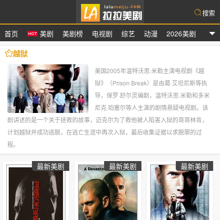
搜索
首页
美剧
美剧榜
电视剧
综艺
动漫
2026美剧
拉拉美剧
越狱
美国2005年温特沃思·米勒主演电视剧《越
狱》（Prison Break）是由葛·艾坦尼斯等执
导，保罗·舒尔灵编剧，温特沃思·米勒和多米
尼克·珀塞尔等人主演的剧情悬疑电视剧。该
剧讲述的是一个关于拯救的故事，迈克尔为了救他被人陷害入狱的哥哥林肯，
计划越狱并成功逃脱，在逃亡生涯中再次入狱，最后收集证据以求脱罪的过
程。
最新美剧
最新美剧
最新美剧