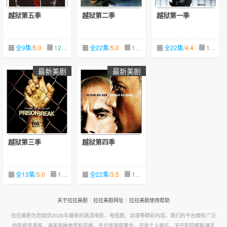
越狱第五季
越狱第二季
越狱第一季
全9集
/
5.0
12-01
全22集
/
5.0
12-01
全22集
/
4.4
12-01
最新美剧
最新美剧
越狱第三季
越狱第四季
全13集
/
5.0
12-01
全22集
/
3.5
12-01
关于拉拉美剧
拉拉美剧网址
拉拉美剧使用帮助
拉拉美剧为您提供2026年最新的高清电影、电视剧、动漫等精彩内容。我们的平台拥有广泛
的影视资源库，涵盖各种类型和风格。无论是家庭聚会，还是个人娱乐，天空影院都能满足