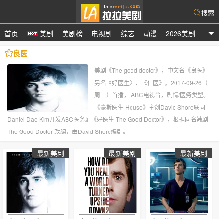
搜索
首页
美剧
美剧榜
电视剧
综艺
动漫
2026美剧
拉拉美剧
良医
美剧《The good doctor》，中文名《良医》
另名《好医生》、《仁医》。2017-09-26（
周二）首播， ABC电视台，剧情/医务类型。
《豪斯医生 House》主创David Shore联同
Daniel Dae Kim开发ABC医务剧《好医生 The Good Doctor》，根据同名韩剧
The Good Doctor 改编，由David Shore编剧。
最新美剧
最新美剧
最新美剧