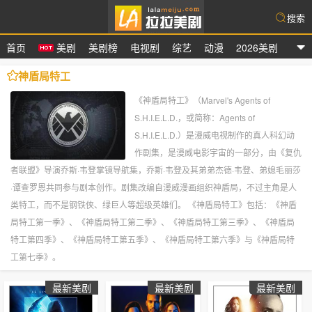
搜索
首页
美剧
美剧榜
电视剧
综艺
动漫
2026美剧
拉拉美剧
神盾局特工
《神盾局特工》（Marvel's Agents of
S.H.I.E.L.D.，或简称：Agents of
S.H.I.E.L.D.）是漫威电视制作的真人科幻动
作剧集，是漫威电影宇宙的一部分，由《复仇
者联盟》导演乔斯·韦登掌镜导航集，乔斯·韦登及其弟弟杰德·韦登、弟媳毛丽莎
·谭查罗恩共同参与剧本创作。剧集改编自漫威漫画组织神盾局，不过主角是人
类特工，而不是钢铁侠、绿巨人等超级英雄们。 《神盾局特工》包括：《神盾
局特工第一季》、《神盾局特工第二季》、《神盾局特工第三季》、《神盾局
特工第四季》、《神盾局特工第五季》、《神盾局特工第六季》与《神盾局特
工第七季》。
最新美剧
最新美剧
最新美剧