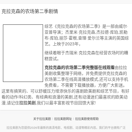
克拉克森的农场第二季剧情
综艺《克拉克森的农场第二季》是一部由威尔·
亚普导演；杰里米·克拉克森,杰拉德·库珀,凯勒
布·库珀,丽莎·霍根,查理·爱尔兰等主演的英国综
艺。上映于2023年，
继续着眼于杰瑞米·克拉克森在经营农场时的糟
糕尝试。
克拉克森的农场第二季完整版在线观看
由拉拉
美剧收集整理于网络，并免费提供
克拉克森的
农场第二季
在线高清播放模式,还可以支持手机
免费看，不需要下载播放器，方便广大影迷。
这里有搞笑的、可以舒缓压力增添快乐的喜剧欧美剧和综艺节目，有好
看的动作/科幻类、有经典和浪漫的美剧,还有动漫迷们最喜欢的欧美动
漫,请记住
拉拉美剧
,我们以最丰富影视节目回馈大家!
关于拉拉美剧
拉拉美剧网址
拉拉美剧使用帮助
拉拉美剧为您提供2026年最新的高清电影、电视剧、动漫等精彩内容。我们的平台拥有广泛