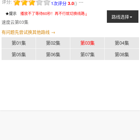
评分:
---
1次评分
3.0
(
)
★提示
：
播放不了等待60秒！再不行就切换线路↓
路线选择
速度云第03集
有问题先尝试换其他路线 →
第01集
第02集
第03集
第04集
第05集
第06集
第07集
第08集