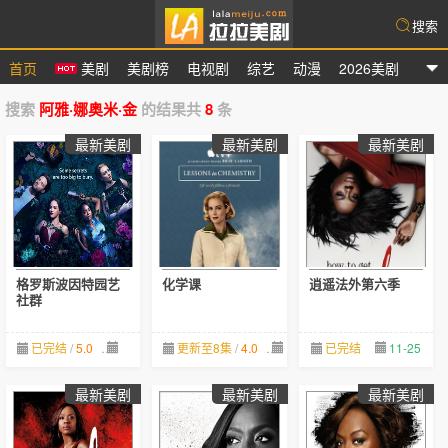
搜索
首页
美剧
美剧榜
电视剧
综艺
动漫
2026美剧
拉拉美剧
搜索
阿雅·娜奥米·金
的结果共
8
条
最新美剧
最新美剧
最新美剧
格罗斯波因特园艺
化学课
逍遥法外第六季
社群
已完结
/
5.0
05-19
更新至8集
/
4.0
11-23
已完结
11-25
最新美剧
最新美剧
最新美剧