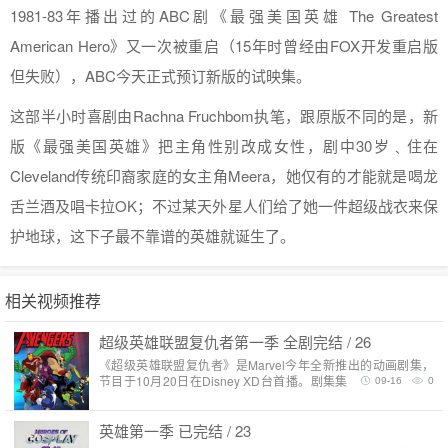
1981-83年播出过的ABC剧《最强美国英雄 The Greatest
American Hero》又一次被重启（15年时曾经由FOX开发重启版
但失败），ABC今天正式预订新版的试映集。
这部半小时喜剧由Rachna Fruchbom执笔，跟原版不同的是，新
版《最强美国英雄》把主角性别改成女性，剧中30岁﹑住在
Cleveland传统印裔家庭的女主角Meera，她仅有的才能就是喝龙
舌兰酒及唱卡拉OK；不过某天外星人们给了她一件超级战衣来保
护地球，这下子最不靠谱的英雄就诞生了。
相关视频推荐
超级英雄联盟复仇者第一季 全剧完结 / 26
《超级英雄联盟复仇者》是Marvel今年全新推出的动画剧集，
节目于10月20日在Disney XD台首播。剧集集合了复仇者联盟
09-16
0
的众多经典成员。在世上最危险的超级坏蛋从四大监狱..
英雄第一季 已完结 / 23