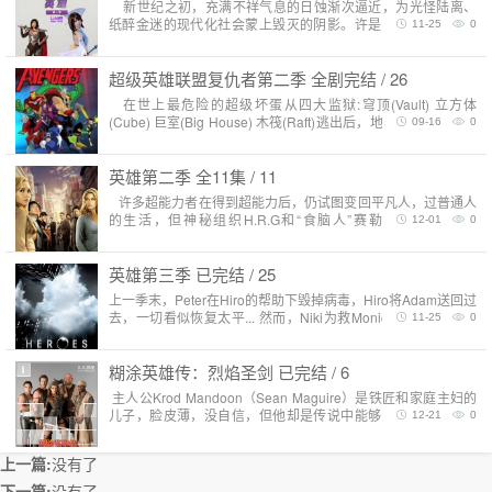
新世纪之初，充满不祥气息的日蚀渐次逼近，为光怪陆离、
纸醉金迷的现代化社会蒙上毁灭的阴影。许是命运的安排，在
11-25
0
七十亿人汇聚而成的茫茫人海之中，有那么几个人被赋予了特
殊的能..
超级英雄联盟复仇者第二季 全剧完结 / 26
在世上最危险的超级坏蛋从四大监狱:穹顶(Vault) 立方体
(Cube) 巨室(Big House) 木筏(Raft)逃出后，地球上最伟大的六
09-16
0
个超能英雄自发组成了自由战..
英雄第二季 全11集 / 11
许多超能力者在得到超能力后，仍试图变回平凡人，过普通人
的生活，但神秘组织H.R.G和“食脑人”赛勒（扎克瑞·昆图
12-01
0
Zachary Quinto 饰）却不肯放过他们。“啦..
英雄第三季 已完结 / 25
上一季末，Peter在Hiro的帮助下毁掉病毒，Hiro将Adam送回过
去，一切看似恢复太平... 然而，Niki为救Monica消失在爆炸的
11-25
0
火光当中，Nathan也在记者会..
糊涂英雄传：烈焰圣剑 已完结 / 6
主人公Krod Mandoon（Sean Maguire）是铁匠和家庭主妇的
儿子，脸皮薄，没自信，但他却是传说中能够「实现宿命」的
12-21
0
「英雄」。Mecocian帝国及其邪恶执政..
上一篇:
没有了
下一篇:
没有了