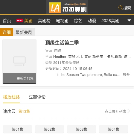
搜索
首页
美剧
美剧榜
电视剧
综艺
动漫
2026美剧
拉拉美剧
详细
最新美剧
顶级生活第二季
导演: 内详
主演:
Heather
杰登可儿
雷丽·斯蒂尔
卡凡·瑞斯
洁丝
汀·娇丽
类型:
2011年
最新美剧
更新时间：2024-10-15 06:45
剧情:
In the Season Two premiere, Bella ex...
展开
更新第13集
播放线路
豆瓣评论
速度云
第13集
点击展开列表
第01集
第02集
第03集
第04集