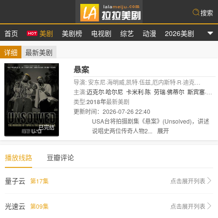
搜索
首页
美剧
美剧榜
电视剧
综艺
动漫
2026美剧
拉拉美剧
详细
最新美剧
悬案
导演: 安东尼·海明威,凯特·伍兹,厄内斯特·R·迪克
森,Darren Grant,Erica Watson
主演:
迈克尔·哈尔尼
卡米利·陈
劳瑞·佛蒂尔
斯宾塞·加
雷特
类型:
2018年
阿明·约瑟夫
最新美剧
莉安娜·门多萨
斯科特·迈克尔·坎贝
尔
更新时间：2026-07-26 22:40
乔什·..
剧情:
USA台将拍摄剧集《悬案》(Unsolved)，讲述
已完结
说唱史两位传奇人物2...
展开
播放线路
豆瓣评论
量子云
第17集
点击展开列表
光速云
第09集
点击展开列表