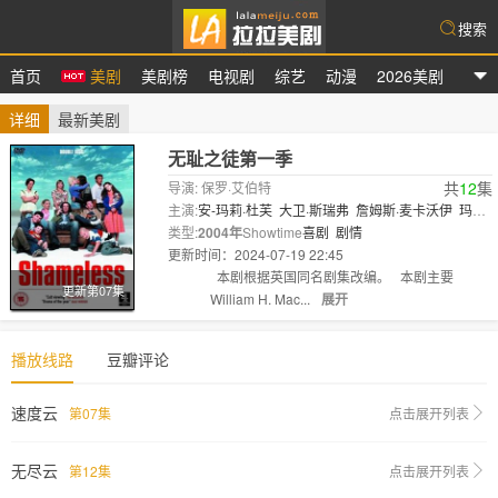
搜索
首页
美剧
美剧榜
电视剧
综艺
动漫
2026美剧
拉拉美剧
详细
最新美剧
无耻之徒第一季
共
12
集
导演: 保罗·艾伯特
主演:
安-玛莉·杜芙
大卫·斯瑞弗
詹姆斯·麦卡沃伊
玛克
辛·皮克
类型:
2004年
Showtime
喜剧
剧情
更新时间：2024-07-19 22:45
剧情:
本剧根据英国同名剧集改编。 本剧主要
更新第07集
William H. Mac...
展开
播放线路
豆瓣评论
速度云
第07集
点击展开列表
无尽云
第12集
点击展开列表