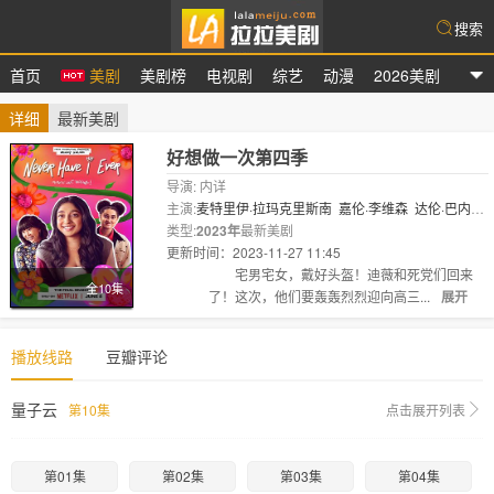
搜索
首页
美剧
美剧榜
电视剧
综艺
动漫
2026美剧
拉拉美剧
详细
最新美剧
好想做一次第四季
导演: 内详
主演:
麦特里伊·拉玛克里斯南
嘉伦·李维森
达伦·巴内
特
类型:
迈克尔·西米诺
2023年
最新美剧
普娜·贾甘纳坦
李·罗德里格斯
雷蒙
娜·杨
更新时间：2023-11-27 11:45
芮查·..
剧情:
宅男宅女，戴好头盔！迪薇和死党们回来
全10集
了！这次，他们要轰轰烈烈迎向高三...
展开
播放线路
豆瓣评论
量子云
第10集
点击展开列表
第01集
第02集
第03集
第04集