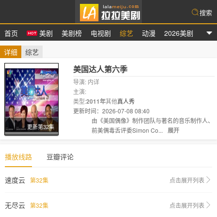
搜索
首页
美剧
美剧榜
电视剧
综艺
动漫
2026美剧
拉拉美剧
详细
综艺
美国达人第六季
导演: 内详
主演:
类型:
2011年
其他
真人秀
更新时间：2026-07-08 08:40
剧情:
由《美国偶像》制作团队与著名的音乐制作人、
更新第32集
前美偶毒舌评委Simon Co...
展开
播放线路
豆瓣评论
速度云
第32集
点击展开列表
无尽云
第32集
点击展开列表