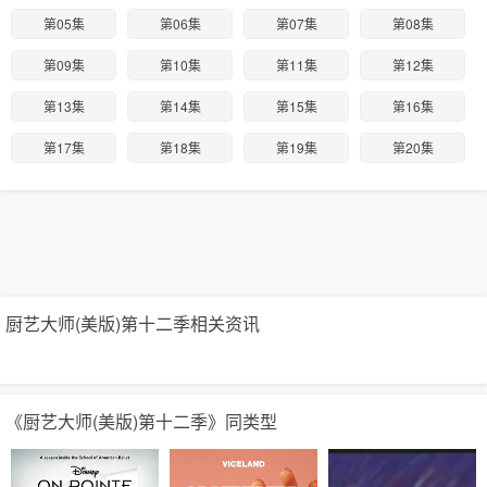
第05集
第06集
第07集
第08集
第09集
第10集
第11集
第12集
第13集
第14集
第15集
第16集
第17集
第18集
第19集
第20集
厨艺大师(美版)第十二季相关资讯
《厨艺大师(美版)第十二季》同类型