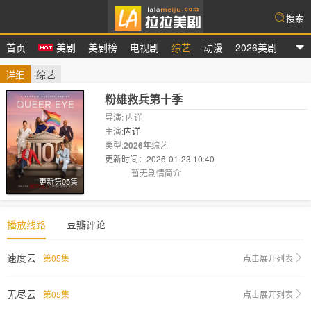
搜索
首页
美剧
美剧榜
电视剧
综艺
动漫
2026美剧
拉拉美剧
详细
综艺
粉雄救兵第十季
导演: 内详
主演:
内详
类型:
2026年
综艺
更新时间：2026-01-23 10:40
剧情:
暂无剧情简介
更新第05集
播放线路
豆瓣评论
速度云
第05集
点击展开列表
无尽云
第05集
点击展开列表