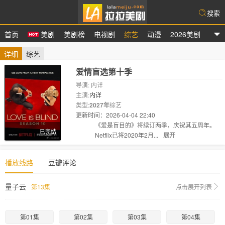
搜索
首页
美剧
美剧榜
电视剧
综艺
动漫
2026美剧
拉拉美剧
详细
综艺
爱情盲选第十季
导演: 内详
主演:
内详
类型:
2027年
综艺
更新时间：2026-04-04 22:40
剧情:
《爱是盲目的》将续订两季，庆祝其五周年。
已完结
Netflix已将2020年2月...
展开
播放线路
豆瓣评论
量子云
第13集
点击展开列表
第01集
第02集
第03集
第04集