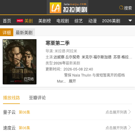
搜索
首页
美剧
美剧榜
电视剧
综艺
动漫
2026美剧
拉拉美剧
详细
最新美剧
寒栗第二季
导演: 米拉德·阿拉米
主演:
达妮察·丘尔契奇
米克尔·福尔斯加德
苏菲·格拉
宝
类型:
2026年
最新美剧
更新时间：2026-05-08 22:40
剧情:
警探 Naia Thulin 与曾短暂离开的搭档
已完结
Mar...
展开
播放线路
豆瓣评论
量子云
第06集
点击展开列表
速度云
第06集
点击展开列表