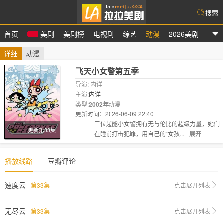
搜索
首页
美剧
美剧榜
电视剧
综艺
动漫
2026美剧
拉拉美剧
详细
动漫
飞天小女警第五季
导演: 内详
主演:
内详
类型:
2002年
动漫
更新时间：2026-06-09 22:40
剧情:
三位超能小女警拥有无与伦比的超级力量，她们
更新第33集
在睡前打击犯罪，用自己的“女孩...
展开
播放线路
豆瓣评论
速度云
第33集
点击展开列表
无尽云
第33集
点击展开列表