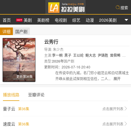
搜索
首页
美剧
美剧榜
电视剧
综艺
动漫
2026美剧
拉拉美剧
详细
国产剧
云秀行
导演: 朱少杰
主演:
李一桐
黑子
王以纶
鲍大志
尹铸胜
曾舜晞
张
晞临
类型:
2026年
邓为
代露娃
国产剧
简宇熙
邓孝慈
程泓鑫
范静雯
田
嘉瑞
更新时间：2026-07-16 20:40
剧情:
在传说中的九城，名门穷小姐范云和白切黑城主
更新第36集
齐峥从彼此试探到相互信任，二人...
展开
播放线路
豆瓣评论
量子云
第36集
点击展开列表
速度云
第36集
点击展开列表