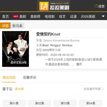
搜索
首页
美剧
美剧榜
电视剧
综艺
动漫
2026美剧
拉拉美剧
详细
新马泰
爱情契约Knot
导演: Zelynn Korrachanok Bunma
主演:
Boat
Yongyut
Termtuo
类型:
2026年
新马泰
更新时间：2026-08-06 22:40
剧情:
一部于2026年上线的泰国/泰语/LGBT/爱情/都
更新至第06集
市/霸道总裁电视剧，...
展开
播放线路
豆瓣评论
量子云
第06集
点击展开列表
第01集
第02集
第03集
第04集