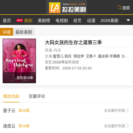
搜索
首页
美剧
美剧榜
电视剧
综艺
动漫
2026美剧
拉拉美剧
详细
最新美剧
大码女孩的生存之道第三季
导演: 内详
主演:
蜜雪儿·伯托
钱信伊
艾斯-T
嘉丝莉·毕薇斯
D·L·
休利
类型:
2026年
丹·安博尔
最新美剧
托恩·贝尔
阿什利·格雷厄姆
薄荷女
士
更新时间：2026-07-03 20:40
Ro..
剧情:
更新第08集
播放线路
豆瓣评论
量子云
第08集
点击展开列表
速度云
第08集
点击展开列表