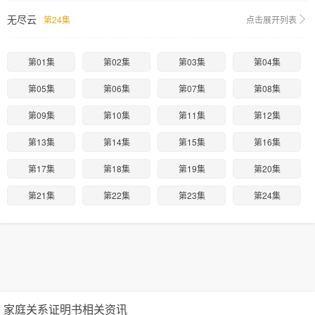
无尽云
第24集
点击展开列表
第01集
第02集
第03集
第04集
第05集
第06集
第07集
第08集
第09集
第10集
第11集
第12集
第13集
第14集
第15集
第16集
第17集
第18集
第19集
第20集
第21集
第22集
第23集
第24集
家庭关系证明书相关资讯