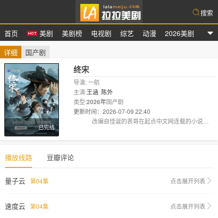
搜索
首页
美剧
美剧榜
电视剧
综艺
动漫
2026美剧
拉拉美剧
详细
国产剧
终宋
导演: 一航
主演:
王涵
陈外
类型:
2026年
国产剧
更新时间：2026-07-09 22:40
剧情:
改编自怪诞的表哥在起点中文网连载的小说《终
已完结
宋》。
播放线路
豆瓣评论
量子云
第04集
点击展开列表
速度云
第04集
点击展开列表