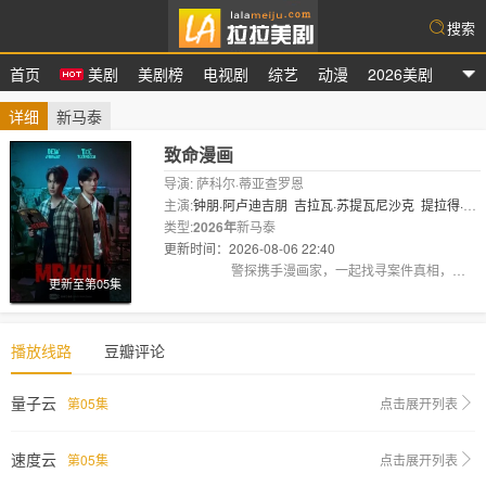
搜索
首页
美剧
美剧榜
电视剧
综艺
动漫
2026美剧
拉拉美剧
详细
新马泰
致命漫画
导演: 萨科尔·蒂亚查罗恩
主演:
钟朋·阿卢迪吉朋
吉拉瓦·苏提瓦尼沙克
提拉得·威
提帕尼
类型:
2026年
新马泰
更新时间：2026-08-06 22:40
剧情:
警探携手漫画家，一起找寻案件真相，冲破
更新至第05集
新闻的步步紧逼。
播放线路
豆瓣评论
量子云
第05集
点击展开列表
速度云
第05集
点击展开列表