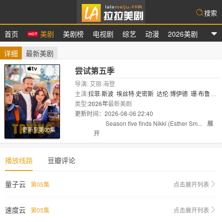
搜索
首页
美剧
美剧榜
电视剧
综艺
动漫
2026美剧
拉拉美剧
详细
最新美剧
尝试第五季
导演: 艾丽·海登
主演:
拉菲·斯波
埃丝特·史密斯
达伦·博伊德
珊·布鲁
克
类型:
夏洛特·莱利
2026年
最新美剧
西莉亚·伊姆里
科林·摩根
斯嘉丽·雷
纳
更新时间：2026-08-06 22:40
库珀·特..
剧情:
Season five finds Nikki (Esther Sm...
展
更新至第05集
开
播放线路
豆瓣评论
量子云
第05集
点击展开列表
速度云
第05集
点击展开列表