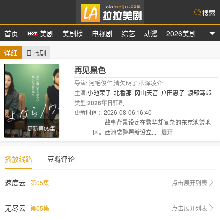
搜索
首页
美剧
美剧榜
电视剧
综艺
动漫
2026美剧
拉拉美剧
详细
日韩剧
再见黑色
导演: 河毛俊作,清矢明子,柳泽凌介
主演:
小池荣子
北香那
冈山天音
户田惠子
渡部笃郎
类型:
2026年
日韩剧
更新时间：2026-08-06 16:40
剧情:
故事背景设定在繁华却复杂的东京池袋地
更新第05集
区。西池袋警署新设立...
展开
播放线路
豆瓣评论
速度云
第05集
点击展开列表
无尽云
第05集
点击展开列表