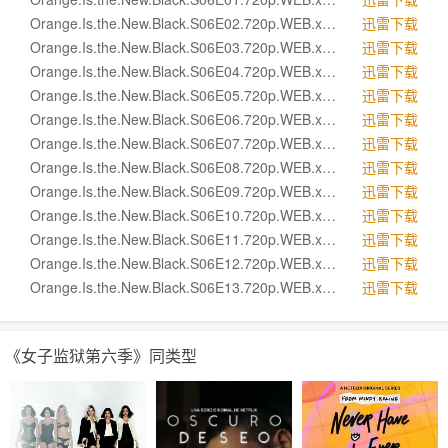
Orange.Is.the.New.Black.S06E02.720p.WEB.x264-STRiFE[rartv]
迅雷下载
Orange.Is.the.New.Black.S06E03.720p.WEB.x264-STRiFE[rartv]
迅雷下载
Orange.Is.the.New.Black.S06E04.720p.WEB.x264-STRiFE[rartv]
迅雷下载
Orange.Is.the.New.Black.S06E05.720p.WEB.x264-STRiFE[rartv]
迅雷下载
Orange.Is.the.New.Black.S06E06.720p.WEB.x264-STRiFE[rartv]
迅雷下载
Orange.Is.the.New.Black.S06E07.720p.WEB.x264-STRiFE[rartv]
迅雷下载
Orange.Is.the.New.Black.S06E08.720p.WEB.x264-STRiFE[rartv]
迅雷下载
Orange.Is.the.New.Black.S06E09.720p.WEB.x264-STRiFE[rartv]
迅雷下载
Orange.Is.the.New.Black.S06E10.720p.WEB.x264-STRiFE[rartv]
迅雷下载
Orange.Is.the.New.Black.S06E11.720p.WEB.x264-STRiFE[rartv]
迅雷下载
Orange.Is.the.New.Black.S06E12.720p.WEB.x264-STRiFE[rartv]
迅雷下载
Orange.Is.the.New.Black.S06E13.720p.WEB.x264-STRiFE[rartv]
迅雷下载
《女子监狱第六季》同类型