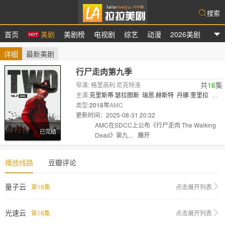
搜索
首页
美剧
美剧榜
电视剧
综艺
动漫
2026美剧
拉拉美剧
详细
最新美剧
行尸走肉第九季
共
16
集
导演: 格里高利·尼克特洛
主演:
克里斯蒂·瑟拉图斯
瑞恩·赫斯特
丹娜·奎里拉
扎
克·麦克格温
类型:
2018年
AMC
萨曼莎·莫顿·
更新时间：2025-08-31 20:32
剧情:
AMC在SDCC上公布《行尸走肉 The Walking
已完结
Dead》第九...
展开
播放线路
豆瓣评论
量子云
第16集
点击展开列表
光速云
第16集
点击展开列表