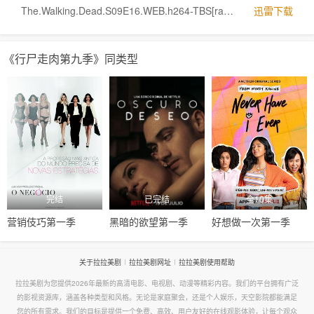
The.Walking.Dead.S09E16.WEB.h264-TBS[rartv]
迅雷下载
《行尸走肉第九季》同类型
完结
已完结
全10集
营销伎巧第一季
黑暗的欲望第一季
好想做一次第一季
关于拉拉美剧
拉拉美剧网址
拉拉美剧使用帮助
拉拉美剧为您提供2026年最新的高清电影、电视剧、动漫等精彩内容。我们的平台拥有广泛
的影视资源库，涵盖各种类型和风格。无论是家庭聚会，还是个人娱乐，天空影院都能满足
您的所有需求。我们的目标是提供一个免费、高效、用户友好的在线观影体验，让每个观众