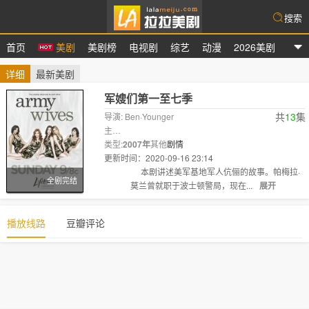
搜索
首页
美剧
美剧榜
电视剧
综艺
动漫
2026美剧
拉拉美剧
详细
最新美剧
军嫂们第一至七季
共
13
集
导演: Ben·Younger
主
演:
类型:
Kim·Delaney
2007年
其他
Catherine·Bell
剧情
Sally·Pressman
Brigi
更新时间：2020-09-16 23:14
剧情:
本剧讲述美军基地军人伉俪的故事。帕梅拉·
全剧完结
莫兰曾就职于波士顿警局，现在...
展开
播放线路
豆瓣评论