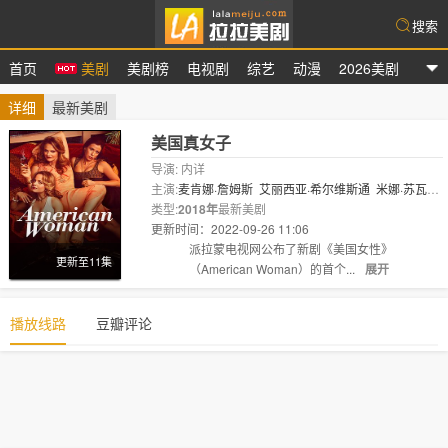
搜索
首页
美剧
美剧榜
电视剧
综艺
动漫
2026美剧
拉拉美剧
详细
最新美剧
美国真女子
导演: 内详
主演:
麦肯娜·詹姆斯
艾丽西亚·希尔维斯通
米娜·苏瓦
丽
类型:
夏恩·杰克逊
2018年
最新美剧
更新时间：2022-09-26 11:06
剧情:
派拉蒙电视网公布了新剧《美国女性》
更新至11集
（American Woman）的首个...
展开
播放线路
豆瓣评论