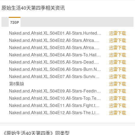
原始生活40天第四季相关资讯
720P
Naked.and.Afraid.XL.S04E01.All-Stars.Hunted.Humans.720p.HDTV.x264-CRiMSON[eztv].mkv[eztv]
迅雷下载
Naked.and.Afraid.XL.S04E02.All-Stars.Africa.Strikes.First.720p.HDTV.x264-CRiMSON[eztv].mkv[eztv]
迅雷下载
Naked.and.Afraid.XL.S04E03.All-Stars.Africa.Strikes.Twice.720p.HDTV.x264-CRiMSON[eztv].mkv[eztv]
迅雷下载
Naked.and.Afraid.XL.S04E04.All-Stars-To.Hail.and.Back.720p.WEB.x264-CAFFEiNE[eztv].mkv[eztv]
迅雷下载
Naked.and.Afraid.XL.S04E05.All-Stars-Dead.Weight.720p.WEB.x264-CAFFEiNE[eztv].mkv[eztv]
迅雷下载
Naked.and.Afraid.XL.S04E06.All-Stars-Burn.Notice.720p.WEB.x264-CAFFEiNE[eztv].mkv[eztv]
迅雷下载
Naked.and.Afraid.XL.S04E07.All-Stars-Survivalists.vs.Predator.720p.WEB.x264-CAFFEiNE[eztv].mkv[eztv]
迅雷下载
第8集缺
迅雷下载
Naked.and.Afraid.XL.S04E09.All-Stars-Feeding.Frenzy.720p.WEB.x264-CAFFEiNE[eztv].mkv[eztv]
迅雷下载
Naked.and.Afraid.XL.S04E10.All-Stars-Top.Ten.Tap.Outs.720p.WEB.x264-CAFFEiNE[eztv].mkv[eztv]
迅雷下载
Naked.and.Afraid.XL.S04E11.All-Stars.Fight.to.the.Finish.720p.HDTV.x264-CRiMSON[eztv].mkv[eztv]
迅雷下载
Naked.and.Afraid.XL.S04E12.All-Stars-The.Lions.Den.720p.WEB.x264-CAFFEiNE[eztv].mkv[eztv]
迅雷下载
《原始生活40天第四季》同类型