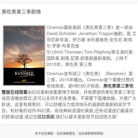
黑吃黑第三季剧情
Cinemax最新美剧《黑吃黑第三季》是一部由
David·Schickler·,Jonathan·Tropper编剧；葛·艾
坦尼斯导演；伊万娜·米利塞维奇,安东尼·斯塔
尔,罗斯·布莱克维
尔,Ulrich·Thomsen,Tom·Pelphrey等主演的美
国欧美,剧情,犯罪,欧美剧最新美剧。上映于
2015年，黑吃黑 第三季
Cinemax宣布续订《黑吃黑》（Banshee）第
三季，2015年播出。Cinemax是个需要付费的
有线频道，是HBO的子频道。
黑吃黑第三季完
整版在线观看
由拉拉美剧收集整理于网络，并免费提供
黑吃黑第三季
在
线高清播放模式,还可以支持手机免费看，不需要下载播放器，方便广大
影迷。这里有搞笑的、可以舒缓压力增添快乐的喜剧欧美剧和综艺节
目，有好看的动作/科幻类、有经典和浪漫的美剧,还有动漫迷们最喜欢
的欧美动漫,请记住
拉拉美剧
,我们以最丰富影视节目回馈大家!
关于拉拉美剧
拉拉美剧网址
拉拉美剧使用帮助