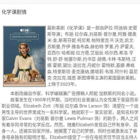
化学课剧情
最新美剧《化学课》是一部由萨拉·阿迪纳·史密
斯导演；布丽·拉尔森,刘易斯·普尔曼,阿雅·娜奥
米·金,斯蒂芬妮·柯尼希,帕特里克·R·沃克,凯文·
苏斯曼,乔伊·雅各布森,赫伯特·罗素,丹·萨霍夫,
亚西尔·哈希姆·拉方德,艾丽丝·哈尔西,希洛·亨
特,舒·舒·帕塞尔斯,约书亚·胡佛,卡林·韦斯特,汉
娜·霍顿,黛比·波拉克,丹妮尔·霍特默,基娜·弗格
森,特里斯坦·麦克唐纳,娜塔莉·韦塔,阿什利·莫尼
克·克拉克,瑞恩·斯图博等主演的美国最新美剧。
上映于2023年，
本剧改编自作家、科学编辑兼广告撰稿人邦妮·加默斯的同名小说。
故事发生在1950年代早期，当时的社会普遍认为女性属于家庭而非
职业领域。Elizabeth Zott（布丽·拉尔森 Brie Larson 饰）渴望在一个由
男性主导的世界里成为一名科学家。她就职于一 家实验室，是知名科学
家Calvin Evans（刘易斯·普尔曼 Lewis Pullman 饰）的助手，两人之间
有着非同寻常的化学反应。然而，随着Elizabeth发现自己怀有身孕、孤
身一人，还被实验室开除，她搁置了自己的梦想，同时也被激发出了单
身母亲独有的聪明才智。Elizabeth接受了一份在电视烹饪节目当主持人