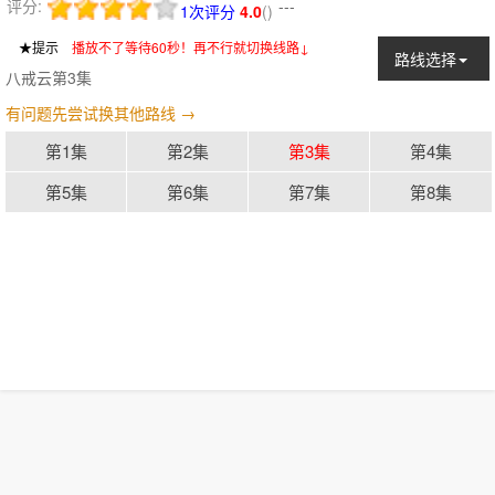
评分:
---
1次评分
4.0
(
)
★提示
：
播放不了等待60秒！再不行就切换线路↓
路线选择
八戒云第3集
有问题先尝试换其他路线 →
第1集
第2集
第3集
第4集
第5集
第6集
第7集
第8集