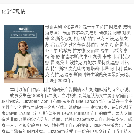
化学课剧情
最新美剧《化学课》是一部由萨拉·阿迪纳·史密
斯导演；布丽·拉尔森,刘易斯·普尔曼,阿雅·娜奥
米·金,斯蒂芬妮·柯尼希,帕特里克·R·沃克,凯文·
苏斯曼,乔伊·雅各布森,赫伯特·罗素,丹·萨霍夫,
亚西尔·哈希姆·拉方德,艾丽丝·哈尔西,希洛·亨
特,舒·舒·帕塞尔斯,约书亚·胡佛,卡林·韦斯特,汉
娜·霍顿,黛比·波拉克,丹妮尔·霍特默,基娜·弗格
森,特里斯坦·麦克唐纳,娜塔莉·韦塔,阿什利·莫尼
克·克拉克,瑞恩·斯图博等主演的美国最新美剧。
上映于2023年，
本剧改编自作家、科学编辑兼广告撰稿人邦妮·加默斯的同名小说。
故事发生在1950年代早期，当时的社会普遍认为女性属于家庭而非
职业领域。Elizabeth Zott（布丽·拉尔森 Brie Larson 饰）渴望在一个由
男性主导的世界里成为一名科学家。她就职于一 家实验室，是知名科学
家Calvin Evans（刘易斯·普尔曼 Lewis Pullman 饰）的助手，两人之间
有着非同寻常的化学反应。然而，随着Elizabeth发现自己怀有身孕、孤
身一人，还被实验室开除，她搁置了自己的梦想，同时也被激发出了单
身母亲独有的聪明才智。Elizabeth接受了一份在电视烹饪节目当主持人