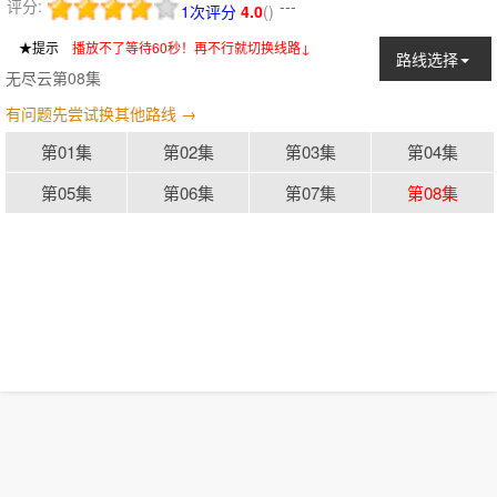
评分:
---
1次评分
4.0
(
)
★提示
：
播放不了等待60秒！再不行就切换线路↓
路线选择
无尽云第08集
有问题先尝试换其他路线 →
第01集
第02集
第03集
第04集
第05集
第06集
第07集
第08集