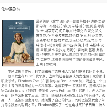
化学课剧情
最新美剧《化学课》是一部由萨拉·阿迪纳·史密
斯导演；布丽·拉尔森,刘易斯·普尔曼,阿雅·娜奥
米·金,斯蒂芬妮·柯尼希,帕特里克·R·沃克,凯文·
苏斯曼,乔伊·雅各布森,赫伯特·罗素,丹·萨霍夫,
亚西尔·哈希姆·拉方德,艾丽丝·哈尔西,希洛·亨
特,舒·舒·帕塞尔斯,约书亚·胡佛,卡林·韦斯特,汉
娜·霍顿,黛比·波拉克,丹妮尔·霍特默,基娜·弗格
森,特里斯坦·麦克唐纳,娜塔莉·韦塔,阿什利·莫尼
克·克拉克,瑞恩·斯图博等主演的美国最新美剧。
上映于2023年，
本剧改编自作家、科学编辑兼广告撰稿人邦妮·加默斯的同名小说。
故事发生在1950年代早期，当时的社会普遍认为女性属于家庭而非
职业领域。Elizabeth Zott（布丽·拉尔森 Brie Larson 饰）渴望在一个由
男性主导的世界里成为一名科学家。她就职于一 家实验室，是知名科学
家Calvin Evans（刘易斯·普尔曼 Lewis Pullman 饰）的助手，两人之间
有着非同寻常的化学反应。然而，随着Elizabeth发现自己怀有身孕、孤
身一人，还被实验室开除，她搁置了自己的梦想，同时也被激发出了单
身母亲独有的聪明才智。Elizabeth接受了一份在电视烹饪节目当主持人