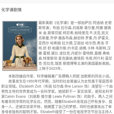
化学课剧情
最新美剧《化学课》是一部由萨拉·阿迪纳·史密
斯导演；布丽·拉尔森,刘易斯·普尔曼,阿雅·娜奥
米·金,斯蒂芬妮·柯尼希,帕特里克·R·沃克,凯文·
苏斯曼,乔伊·雅各布森,赫伯特·罗素,丹·萨霍夫,
亚西尔·哈希姆·拉方德,艾丽丝·哈尔西,希洛·亨
特,舒·舒·帕塞尔斯,约书亚·胡佛,卡林·韦斯特,汉
娜·霍顿,黛比·波拉克,丹妮尔·霍特默,基娜·弗格
森,特里斯坦·麦克唐纳,娜塔莉·韦塔,阿什利·莫尼
克·克拉克,瑞恩·斯图博等主演的美国最新美剧。
上映于2023年，
本剧改编自作家、科学编辑兼广告撰稿人邦妮·加默斯的同名小说。
故事发生在1950年代早期，当时的社会普遍认为女性属于家庭而非
职业领域。Elizabeth Zott（布丽·拉尔森 Brie Larson 饰）渴望在一个由
男性主导的世界里成为一名科学家。她就职于一 家实验室，是知名科学
家Calvin Evans（刘易斯·普尔曼 Lewis Pullman 饰）的助手，两人之间
有着非同寻常的化学反应。然而，随着Elizabeth发现自己怀有身孕、孤
身一人，还被实验室开除，她搁置了自己的梦想，同时也被激发出了单
身母亲独有的聪明才智。Elizabeth接受了一份在电视烹饪节目当主持人