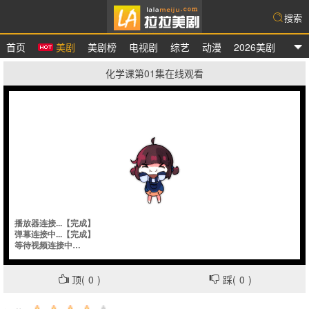
搜索
首页
美剧
美剧榜
电视剧
综艺
动漫
2026美剧
拉拉美剧
化学课第01集在线观看
顶(
0
)
踩(
0
)