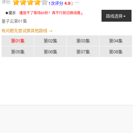
评分:
---
1次评分
4.0
(
)
★提示
：
播放不了等待60秒！再不行就切换线路↓
路线选择
量子云第01集
有问题先尝试换其他路线 →
第01集
第02集
第03集
第04集
第05集
第06集
第07集
第08集