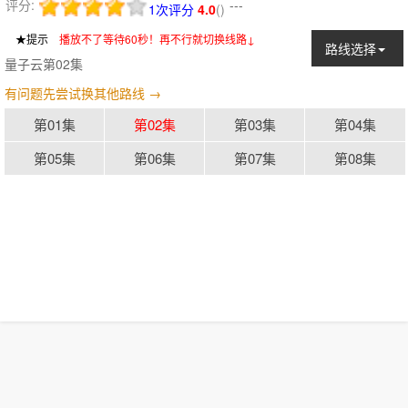
评分:
---
1次评分
4.0
(
)
★提示
：
播放不了等待60秒！再不行就切换线路↓
路线选择
量子云第02集
有问题先尝试换其他路线 →
第01集
第02集
第03集
第04集
第05集
第06集
第07集
第08集