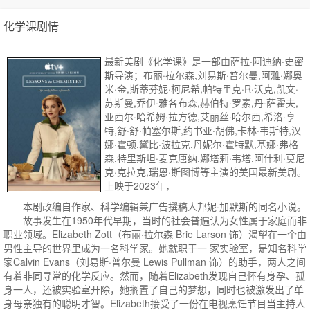
化学课剧情
最新美剧《化学课》是一部由萨拉·阿迪纳·史密
斯导演；布丽·拉尔森,刘易斯·普尔曼,阿雅·娜奥
米·金,斯蒂芬妮·柯尼希,帕特里克·R·沃克,凯文·
苏斯曼,乔伊·雅各布森,赫伯特·罗素,丹·萨霍夫,
亚西尔·哈希姆·拉方德,艾丽丝·哈尔西,希洛·亨
特,舒·舒·帕塞尔斯,约书亚·胡佛,卡林·韦斯特,汉
娜·霍顿,黛比·波拉克,丹妮尔·霍特默,基娜·弗格
森,特里斯坦·麦克唐纳,娜塔莉·韦塔,阿什利·莫尼
克·克拉克,瑞恩·斯图博等主演的美国最新美剧。
上映于2023年，
本剧改编自作家、科学编辑兼广告撰稿人邦妮·加默斯的同名小说。
故事发生在1950年代早期，当时的社会普遍认为女性属于家庭而非
职业领域。Elizabeth Zott（布丽·拉尔森 Brie Larson 饰）渴望在一个由
男性主导的世界里成为一名科学家。她就职于一 家实验室，是知名科学
家Calvin Evans（刘易斯·普尔曼 Lewis Pullman 饰）的助手，两人之间
有着非同寻常的化学反应。然而，随着Elizabeth发现自己怀有身孕、孤
身一人，还被实验室开除，她搁置了自己的梦想，同时也被激发出了单
身母亲独有的聪明才智。Elizabeth接受了一份在电视烹饪节目当主持人