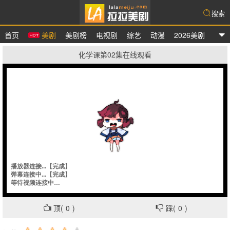
搜索
首页
美剧
美剧榜
电视剧
综艺
动漫
2026美剧
拉拉美剧
化学课第02集在线观看
顶(
0
)
踩(
0
)