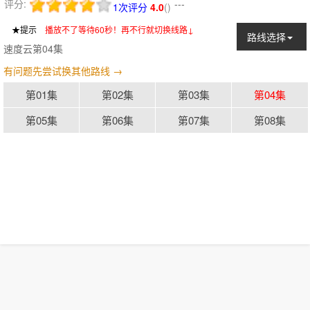
评分:
---
1次评分
4.0
(
)
★提示
：
播放不了等待60秒！再不行就切换线路↓
路线选择
速度云第04集
有问题先尝试换其他路线 →
第01集
第02集
第03集
第04集
第05集
第06集
第07集
第08集