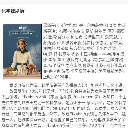
化学课剧情
最新美剧《化学课》是一部由萨拉·阿迪纳·史密
斯导演；布丽·拉尔森,刘易斯·普尔曼,阿雅·娜奥
米·金,斯蒂芬妮·柯尼希,帕特里克·R·沃克,凯文·
苏斯曼,乔伊·雅各布森,赫伯特·罗素,丹·萨霍夫,
亚西尔·哈希姆·拉方德,艾丽丝·哈尔西,希洛·亨
特,舒·舒·帕塞尔斯,约书亚·胡佛,卡林·韦斯特,汉
娜·霍顿,黛比·波拉克,丹妮尔·霍特默,基娜·弗格
森,特里斯坦·麦克唐纳,娜塔莉·韦塔,阿什利·莫尼
克·克拉克,瑞恩·斯图博等主演的美国最新美剧。
上映于2023年，
本剧改编自作家、科学编辑兼广告撰稿人邦妮·加默斯的同名小说。
故事发生在1950年代早期，当时的社会普遍认为女性属于家庭而非
职业领域。Elizabeth Zott（布丽·拉尔森 Brie Larson 饰）渴望在一个由
男性主导的世界里成为一名科学家。她就职于一 家实验室，是知名科学
家Calvin Evans（刘易斯·普尔曼 Lewis Pullman 饰）的助手，两人之间
有着非同寻常的化学反应。然而，随着Elizabeth发现自己怀有身孕、孤
身一人，还被实验室开除，她搁置了自己的梦想，同时也被激发出了单
身母亲独有的聪明才智。Elizabeth接受了一份在电视烹饪节目当主持人