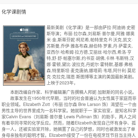
化学课剧情
最新美剧《化学课》是一部由萨拉·阿迪纳·史密
斯导演；布丽·拉尔森,刘易斯·普尔曼,阿雅·娜奥
米·金,斯蒂芬妮·柯尼希,帕特里克·R·沃克,凯文·
苏斯曼,乔伊·雅各布森,赫伯特·罗素,丹·萨霍夫,
亚西尔·哈希姆·拉方德,艾丽丝·哈尔西,希洛·亨
特,舒·舒·帕塞尔斯,约书亚·胡佛,卡林·韦斯特,汉
娜·霍顿,黛比·波拉克,丹妮尔·霍特默,基娜·弗格
森,特里斯坦·麦克唐纳,娜塔莉·韦塔,阿什利·莫尼
克·克拉克,瑞恩·斯图博等主演的美国最新美剧。
上映于2023年，
本剧改编自作家、科学编辑兼广告撰稿人邦妮·加默斯的同名小说。
故事发生在1950年代早期，当时的社会普遍认为女性属于家庭而非
职业领域。Elizabeth Zott（布丽·拉尔森 Brie Larson 饰）渴望在一个由
男性主导的世界里成为一名科学家。她就职于一 家实验室，是知名科学
家Calvin Evans（刘易斯·普尔曼 Lewis Pullman 饰）的助手，两人之间
有着非同寻常的化学反应。然而，随着Elizabeth发现自己怀有身孕、孤
身一人，还被实验室开除，她搁置了自己的梦想，同时也被激发出了单
身母亲独有的聪明才智。Elizabeth接受了一份在电视烹饪节目当主持人