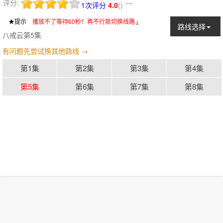
评分:
---
1次评分
4.0
(
)
★提示
：
播放不了等待60秒！再不行就切换线路↓
路线选择
八戒云第5集
有问题先尝试换其他路线 →
第1集
第2集
第3集
第4集
第5集
第6集
第7集
第8集