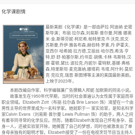
化学课剧情
最新美剧《化学课》是一部由萨拉·阿迪纳·史密
斯导演；布丽·拉尔森,刘易斯·普尔曼,阿雅·娜奥
米·金,斯蒂芬妮·柯尼希,帕特里克·R·沃克,凯文·
苏斯曼,乔伊·雅各布森,赫伯特·罗素,丹·萨霍夫,
亚西尔·哈希姆·拉方德,艾丽丝·哈尔西,希洛·亨
特,舒·舒·帕塞尔斯,约书亚·胡佛,卡林·韦斯特,汉
娜·霍顿,黛比·波拉克,丹妮尔·霍特默,基娜·弗格
森,特里斯坦·麦克唐纳,娜塔莉·韦塔,阿什利·莫尼
克·克拉克,瑞恩·斯图博等主演的美国最新美剧。
上映于2023年，
本剧改编自作家、科学编辑兼广告撰稿人邦妮·加默斯的同名小说。
故事发生在1950年代早期，当时的社会普遍认为女性属于家庭而非
职业领域。Elizabeth Zott（布丽·拉尔森 Brie Larson 饰）渴望在一个由
男性主导的世界里成为一名科学家。她就职于一 家实验室，是知名科学
家Calvin Evans（刘易斯·普尔曼 Lewis Pullman 饰）的助手，两人之间
有着非同寻常的化学反应。然而，随着Elizabeth发现自己怀有身孕、孤
身一人，还被实验室开除，她搁置了自己的梦想，同时也被激发出了单
身母亲独有的聪明才智。Elizabeth接受了一份在电视烹饪节目当主持人