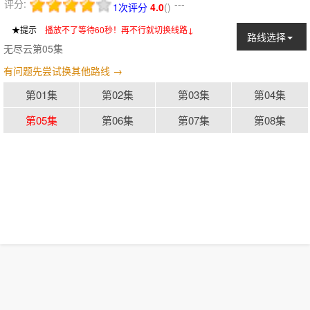
评分:
---
1次评分
4.0
(
)
★提示
：
播放不了等待60秒！再不行就切换线路↓
路线选择
无尽云第05集
有问题先尝试换其他路线 →
第01集
第02集
第03集
第04集
第05集
第06集
第07集
第08集