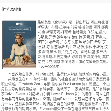
化学课剧情
最新美剧《化学课》是一部由萨拉·阿迪纳·史密
斯导演；布丽·拉尔森,刘易斯·普尔曼,阿雅·娜奥
米·金,斯蒂芬妮·柯尼希,帕特里克·R·沃克,凯文·
苏斯曼,乔伊·雅各布森,赫伯特·罗素,丹·萨霍夫,
亚西尔·哈希姆·拉方德,艾丽丝·哈尔西,希洛·亨
特,舒·舒·帕塞尔斯,约书亚·胡佛,卡林·韦斯特,汉
娜·霍顿,黛比·波拉克,丹妮尔·霍特默,基娜·弗格
森,特里斯坦·麦克唐纳,娜塔莉·韦塔,阿什利·莫尼
克·克拉克,瑞恩·斯图博等主演的美国最新美剧。
上映于2023年，
本剧改编自作家、科学编辑兼广告撰稿人邦妮·加默斯的同名小说。
故事发生在1950年代早期，当时的社会普遍认为女性属于家庭而非
职业领域。Elizabeth Zott（布丽·拉尔森 Brie Larson 饰）渴望在一个由
男性主导的世界里成为一名科学家。她就职于一 家实验室，是知名科学
家Calvin Evans（刘易斯·普尔曼 Lewis Pullman 饰）的助手，两人之间
有着非同寻常的化学反应。然而，随着Elizabeth发现自己怀有身孕、孤
身一人，还被实验室开除，她搁置了自己的梦想，同时也被激发出了单
身母亲独有的聪明才智。Elizabeth接受了一份在电视烹饪节目当主持人