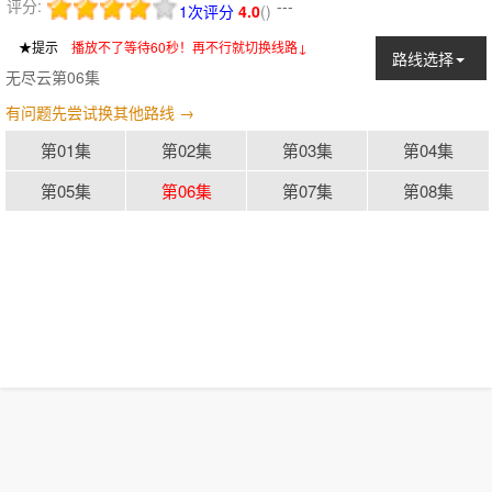
评分:
---
1次评分
4.0
(
)
★提示
：
播放不了等待60秒！再不行就切换线路↓
路线选择
无尽云第06集
有问题先尝试换其他路线 →
第01集
第02集
第03集
第04集
第05集
第06集
第07集
第08集