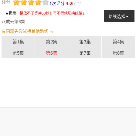
评分:
---
1次评分
4.0
(
)
★提示
：
播放不了等待60秒！再不行就切换线路↓
路线选择
八戒云第6集
有问题先尝试换其他路线 →
第1集
第2集
第3集
第4集
第5集
第6集
第7集
第8集