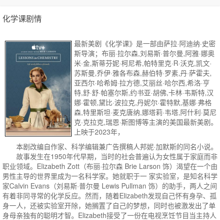
化学课剧情
最新美剧《化学课》是一部由萨拉·阿迪纳·史密
斯导演；布丽·拉尔森,刘易斯·普尔曼,阿雅·娜奥
米·金,斯蒂芬妮·柯尼希,帕特里克·R·沃克,凯文·
苏斯曼,乔伊·雅各布森,赫伯特·罗素,丹·萨霍夫,
亚西尔·哈希姆·拉方德,艾丽丝·哈尔西,希洛·亨
特,舒·舒·帕塞尔斯,约书亚·胡佛,卡林·韦斯特,汉
娜·霍顿,黛比·波拉克,丹妮尔·霍特默,基娜·弗格
森,特里斯坦·麦克唐纳,娜塔莉·韦塔,阿什利·莫尼
克·克拉克,瑞恩·斯图博等主演的美国最新美剧。
上映于2023年，
本剧改编自作家、科学编辑兼广告撰稿人邦妮·加默斯的同名小说。
故事发生在1950年代早期，当时的社会普遍认为女性属于家庭而非
职业领域。Elizabeth Zott（布丽·拉尔森 Brie Larson 饰）渴望在一个由
男性主导的世界里成为一名科学家。她就职于一 家实验室，是知名科学
家Calvin Evans（刘易斯·普尔曼 Lewis Pullman 饰）的助手，两人之间
有着非同寻常的化学反应。然而，随着Elizabeth发现自己怀有身孕、孤
身一人，还被实验室开除，她搁置了自己的梦想，同时也被激发出了单
身母亲独有的聪明才智。Elizabeth接受了一份在电视烹饪节目当主持人