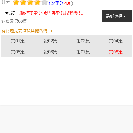
评分:
---
1次评分
4.0
(
)
★提示
：
播放不了等待60秒！再不行就切换线路↓
路线选择
速度云第08集
有问题先尝试换其他路线 →
第01集
第02集
第03集
第04集
第05集
第06集
第07集
第08集