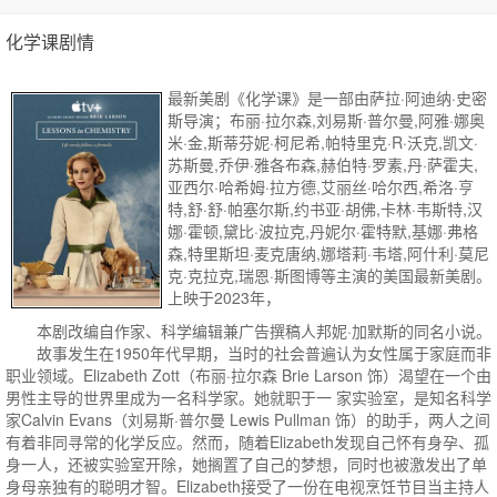
化学课剧情
最新美剧《化学课》是一部由萨拉·阿迪纳·史密
斯导演；布丽·拉尔森,刘易斯·普尔曼,阿雅·娜奥
米·金,斯蒂芬妮·柯尼希,帕特里克·R·沃克,凯文·
苏斯曼,乔伊·雅各布森,赫伯特·罗素,丹·萨霍夫,
亚西尔·哈希姆·拉方德,艾丽丝·哈尔西,希洛·亨
特,舒·舒·帕塞尔斯,约书亚·胡佛,卡林·韦斯特,汉
娜·霍顿,黛比·波拉克,丹妮尔·霍特默,基娜·弗格
森,特里斯坦·麦克唐纳,娜塔莉·韦塔,阿什利·莫尼
克·克拉克,瑞恩·斯图博等主演的美国最新美剧。
上映于2023年，
本剧改编自作家、科学编辑兼广告撰稿人邦妮·加默斯的同名小说。
故事发生在1950年代早期，当时的社会普遍认为女性属于家庭而非
职业领域。Elizabeth Zott（布丽·拉尔森 Brie Larson 饰）渴望在一个由
男性主导的世界里成为一名科学家。她就职于一 家实验室，是知名科学
家Calvin Evans（刘易斯·普尔曼 Lewis Pullman 饰）的助手，两人之间
有着非同寻常的化学反应。然而，随着Elizabeth发现自己怀有身孕、孤
身一人，还被实验室开除，她搁置了自己的梦想，同时也被激发出了单
身母亲独有的聪明才智。Elizabeth接受了一份在电视烹饪节目当主持人