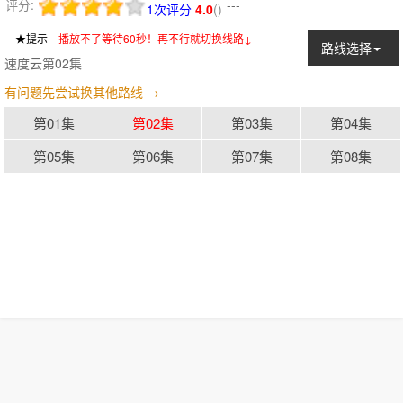
评分:
---
1次评分
4.0
(
)
★提示
：
播放不了等待60秒！再不行就切换线路↓
路线选择
速度云第02集
有问题先尝试换其他路线 →
第01集
第02集
第03集
第04集
第05集
第06集
第07集
第08集