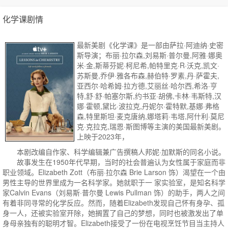
化学课剧情
最新美剧《化学课》是一部由萨拉·阿迪纳·史密
斯导演；布丽·拉尔森,刘易斯·普尔曼,阿雅·娜奥
米·金,斯蒂芬妮·柯尼希,帕特里克·R·沃克,凯文·
苏斯曼,乔伊·雅各布森,赫伯特·罗素,丹·萨霍夫,
亚西尔·哈希姆·拉方德,艾丽丝·哈尔西,希洛·亨
特,舒·舒·帕塞尔斯,约书亚·胡佛,卡林·韦斯特,汉
娜·霍顿,黛比·波拉克,丹妮尔·霍特默,基娜·弗格
森,特里斯坦·麦克唐纳,娜塔莉·韦塔,阿什利·莫尼
克·克拉克,瑞恩·斯图博等主演的美国最新美剧。
上映于2023年，
本剧改编自作家、科学编辑兼广告撰稿人邦妮·加默斯的同名小说。
故事发生在1950年代早期，当时的社会普遍认为女性属于家庭而非
职业领域。Elizabeth Zott（布丽·拉尔森 Brie Larson 饰）渴望在一个由
男性主导的世界里成为一名科学家。她就职于一 家实验室，是知名科学
家Calvin Evans（刘易斯·普尔曼 Lewis Pullman 饰）的助手，两人之间
有着非同寻常的化学反应。然而，随着Elizabeth发现自己怀有身孕、孤
身一人，还被实验室开除，她搁置了自己的梦想，同时也被激发出了单
身母亲独有的聪明才智。Elizabeth接受了一份在电视烹饪节目当主持人