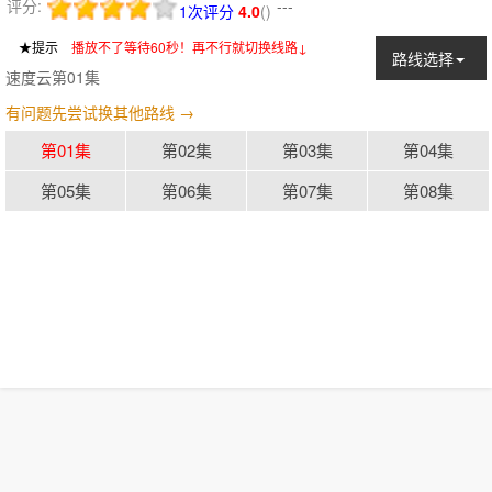
评分:
---
1次评分
4.0
(
)
★提示
：
播放不了等待60秒！再不行就切换线路↓
路线选择
速度云第01集
有问题先尝试换其他路线 →
第01集
第02集
第03集
第04集
第05集
第06集
第07集
第08集