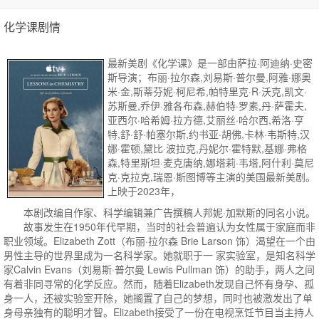
化学课剧情
最新美剧《化学课》是一部由萨拉·阿迪纳·史密
斯导演；布丽·拉尔森,刘易斯·普尔曼,阿雅·娜奥
米·金,斯蒂芬妮·柯尼希,帕特里克·R·沃克,凯文·
苏斯曼,乔伊·雅各布森,赫伯特·罗素,丹·萨霍夫,
亚西尔·哈希姆·拉方德,艾丽丝·哈尔西,希洛·亨
特,舒·舒·帕塞尔斯,约书亚·胡佛,卡林·韦斯特,汉
娜·霍顿,黛比·波拉克,丹妮尔·霍特默,基娜·弗格
森,特里斯坦·麦克唐纳,娜塔莉·韦塔,阿什利·莫尼
克·克拉克,瑞恩·斯图博等主演的美国最新美剧。
上映于2023年，
本剧改编自作家、科学编辑兼广告撰稿人邦妮·加默斯的同名小说。
故事发生在1950年代早期，当时的社会普遍认为女性属于家庭而非
职业领域。Elizabeth Zott（布丽·拉尔森 Brie Larson 饰）渴望在一个由
男性主导的世界里成为一名科学家。她就职于一 家实验室，是知名科学
家Calvin Evans（刘易斯·普尔曼 Lewis Pullman 饰）的助手，两人之间
有着非同寻常的化学反应。然而，随着Elizabeth发现自己怀有身孕、孤
身一人，还被实验室开除，她搁置了自己的梦想，同时也被激发出了单
身母亲独有的聪明才智。Elizabeth接受了一份在电视烹饪节目当主持人