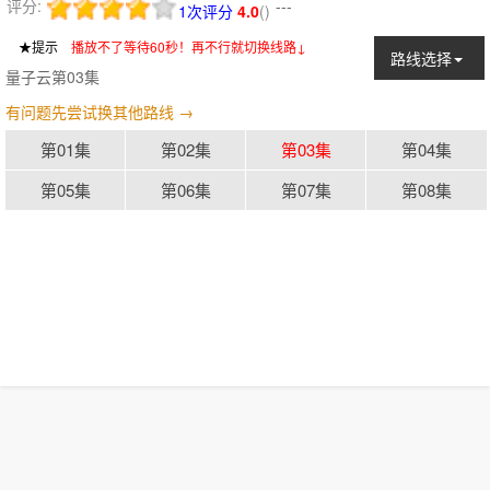
评分:
---
1次评分
4.0
(
)
★提示
：
播放不了等待60秒！再不行就切换线路↓
路线选择
量子云第03集
有问题先尝试换其他路线 →
第01集
第02集
第03集
第04集
第05集
第06集
第07集
第08集