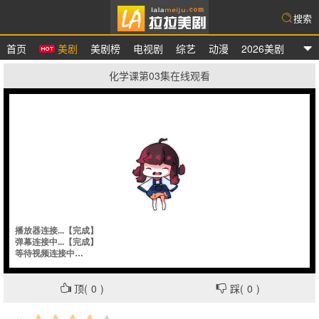
搜索
首页
美剧
美剧榜
电视剧
综艺
动漫
2026美剧
拉拉美剧
化学课第03集在线观看
顶(
0
)
踩(
0
)